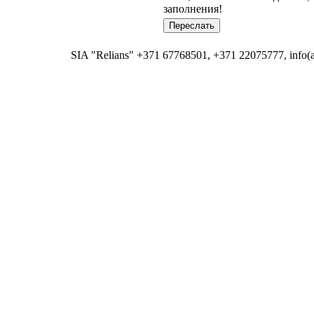
заполнения!
SIA "Relians" +371 67768501, +371 22075777, info(at