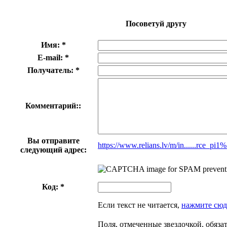
Посоветуй другу
Имя: *
E-mail: *
Получатель: *
Комментарий::
Вы отправите
https://www.relians.lv/m/in......rce_p
следующий адрес:
Код: *
Если текст не читается,
нажмите сюд
Поля, отмеченные звездочкой, обяза