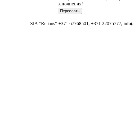
заполнения!
SIA "Relians" +371 67768501, +371 22075777, info(at