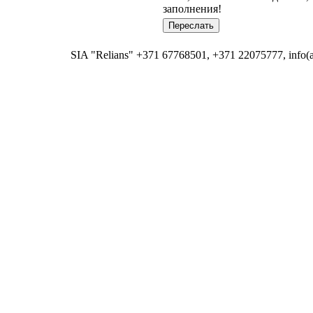
заполнения!
SIA "Relians" +371 67768501, +371 22075777, info(at