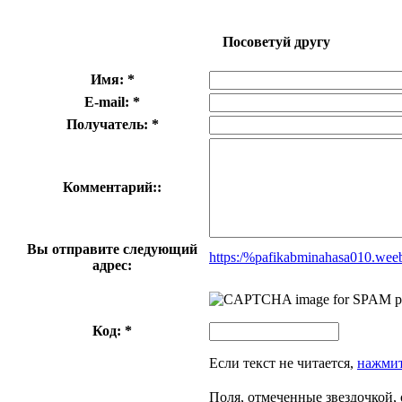
Посоветуй другу
Имя: *
E-mail: *
Получатель: *
Комментарий::
Вы отправите следующий
https:/%pafikabminahasa010.wee
адрес:
Код: *
Если текст не читается,
нажмит
Поля, отмеченные звездочкой, 