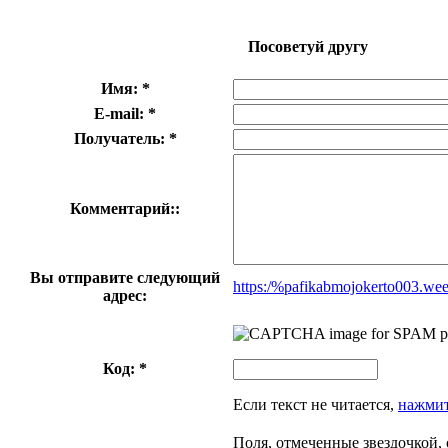
Посоветуй другу
Имя: *
E-mail: *
Получатель: *
Комментарий::
Вы отправите следующий
https:/%pafikabmojokerto003.we
адрес:
Код: *
Если текст не читается,
нажмит
Поля, отмеченные звездочкой, 