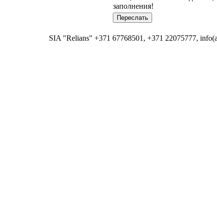
заполнения!
SIA "Relians" +371 67768501, +371 22075777, info(at