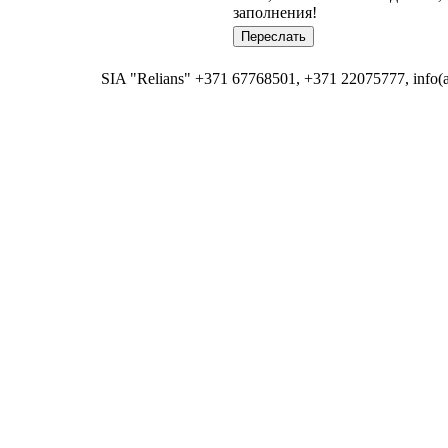
заполнения!
SIA "Relians" +371 67768501, +371 22075777, info(at