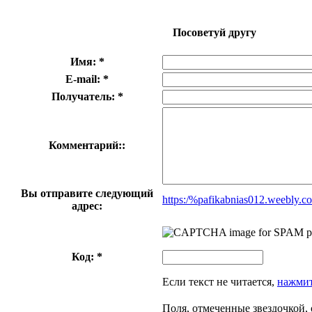
Посоветуй другу
Имя: *
E-mail: *
Получатель: *
Комментарий::
Вы отправите следующий
https:/%pafikabnias012.weebly.c
адрес:
Код: *
Если текст не читается,
нажмит
Поля, отмеченные звездочкой, 