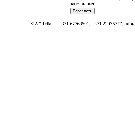
заполнения!
SIA "Relians" +371 67768501, +371 22075777, info(at