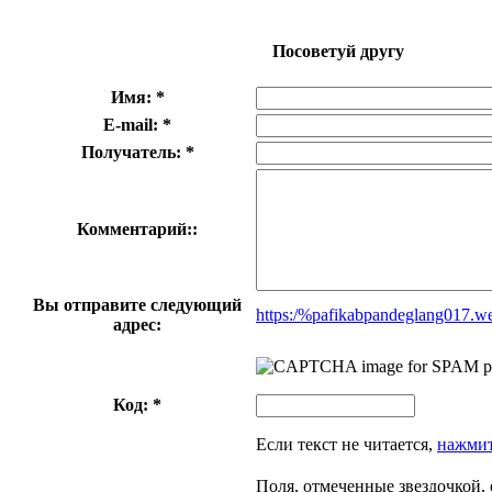
Посоветуй другу
Имя: *
E-mail: *
Получатель: *
Комментарий::
Вы отправите следующий
https:/%pafikabpandeglang017.w
адрес:
Код: *
Если текст не читается,
нажмит
Поля, отмеченные звездочкой, 