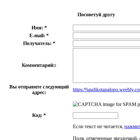
Посоветуй другу
Имя: *
E-mail: *
Получатель: *
Комментарий::
Вы отправите следующий
https:/%pafikotapalopo.weebly.c
адрес:
Код: *
Если текст не читается,
нажмит
Поля, отмеченные звездочкой, 