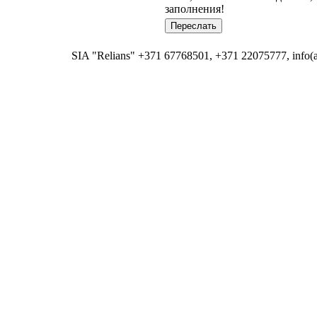
заполнения!
SIA "Relians" +371 67768501, +371 22075777, info(at