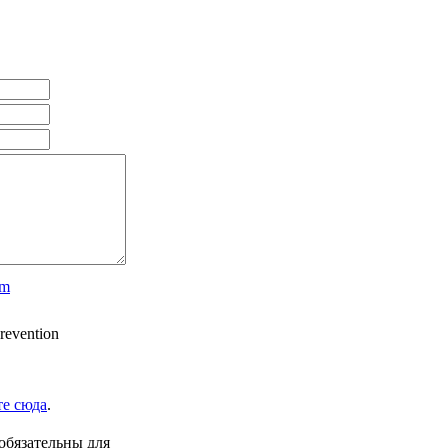
om
е сюда
.
обязательны для