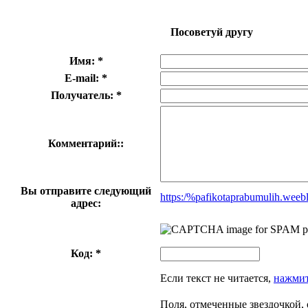
Посоветуй другу
Имя: *
E-mail: *
Получатель: *
Комментарий::
Вы отправите следующий
https:/%pafikotaprabumulih.weeb
адрес:
Код: *
Если текст не читается,
нажмит
Поля, отмеченные звездочкой, 