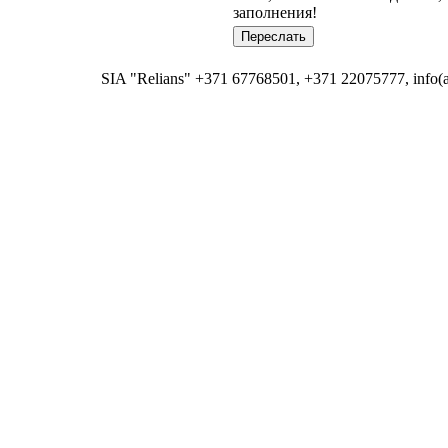
заполнения!
SIA "Relians" +371 67768501, +371 22075777, info(at