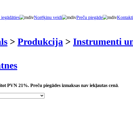
 iegādāties
Norēķinu veidi
Preču piegāde
Kontakt
ls
>
Produkcija
>
Instrumenti un
atnes
kaitot PVN 21%.
Preču piegādes izmaksas nav iekļautas cenā
.