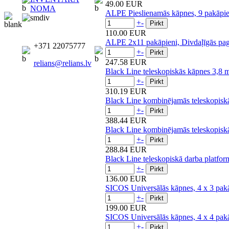
49.00 EUR
NOMA
ALPE Pieslienamās kāpnes, 9 pakāp
+
-
110.00 EUR
ALPE 2x11 pakāpieni, Divdaļīgās p
+371 22075777
+
-
247.58 EUR
relians@relians.lv
Black Line teleskopiskās kāpnes 3,8 
+
-
310.19 EUR
Black Line kombinējamās teleskopisk
+
-
388.44 EUR
Black Line kombinējamās teleskopisk
+
-
288.84 EUR
Black Line teleskopiskā darba platfor
+
-
136.00 EUR
SICOS Universālās kāpnes, 4 x 3 pa
+
-
199.00 EUR
SICOS Universālās kāpnes, 4 x 4 pak
+
-