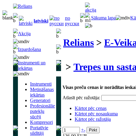
Sākuma lapa
Kā
по
latviski
русски
Akcija
Relians
>
E-Veika
Izpardošana
Instrumenti un
>
Trepes un sast
iekārtas
Instrumenti
Visas preču cenas ir norādītas ies
Metināšanas
iekārtas
Atlasīt pēc ražotāja:
Ģeneratori
Profesionālie
Kārtot pēc cenas
putekļu
Kārtot pēc nosaukuma
sūcēji
Kārtot pēc ražotāja
Kompresori
Portatīvie
+
-
sildītāji
136.00 EUR