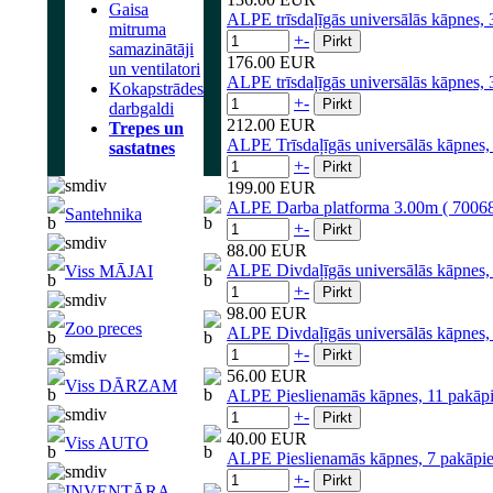
Gaisa
ALPE trīsdaļīgās universālās kāpnes
mitruma
+
-
samazinātāji
176.00 EUR
un ventilatori
ALPE trīsdaļīgās universālās kāpnes
Kokapstrādes
+
-
darbgaldi
212.00 EUR
Trepes un
ALPE Trīsdaļīgās universālās kāpne
sastatnes
+
-
199.00 EUR
ALPE Darba platforma 3.00m ( 700
Santehnika
+
-
88.00 EUR
ALPE Divdaļīgās universālās kāpnes
Viss MĀJAI
+
-
98.00 EUR
Zoo preces
ALPE Divdaļīgās universālās kāpnes
+
-
56.00 EUR
Viss DĀRZAM
ALPE Pieslienamās kāpnes, 11 pakāp
+
-
40.00 EUR
Viss AUTO
ALPE Pieslienamās kāpnes, 7 pakāp
+
-
INVENTĀRA