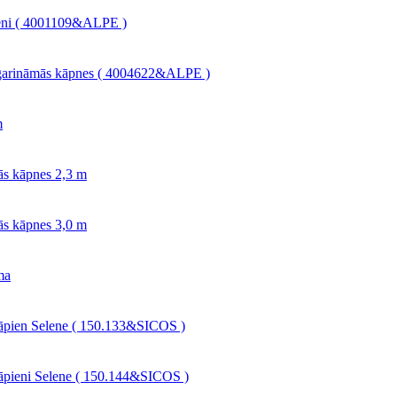
ieni ( 4001109&ALPE )
agarināmās kāpnes ( 4004622&ALPE )
m
ās kāpnes 2,3 m
ās kāpnes 3,0 m
ma
kāpien Selene ( 150.133&SICOS )
āpieni Selene ( 150.144&SICOS )