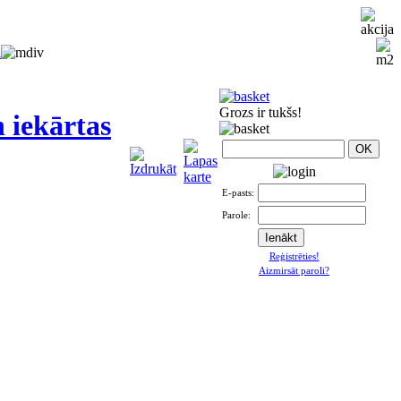
i
Grozs ir tukšs!
 iekārtas
E-pasts:
Parole:
Reģistrēties!
Aizmirsāt paroli?