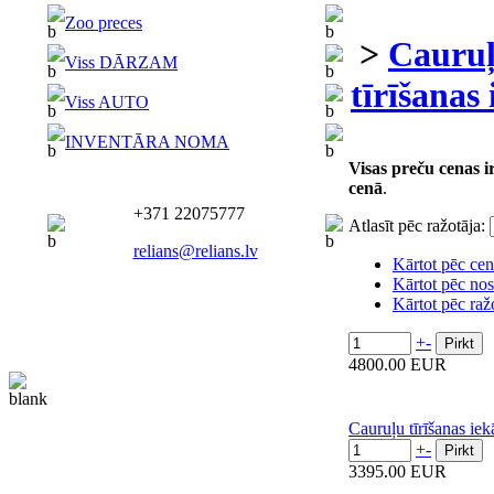
instrumenti
Testēšanas
>
Cauruļvad
instrumenti
Bidē
tīrīšanas iekā
Viss MĀJAI
Visas preču cenas ir norādī
Zoo preces
cenā
.
Atlasīt pēc ražotāja:
Viss DĀRZAM
Kārtot pēc cenas
↓
Kārtot pēc nosaukuma
Viss AUTO
Kārtot pēc ražotāja
+
-
INVENTĀRA NOMA
4800.00 EUR
Cauruļu tīrīšanas iekārta Rot
+371 22075777
+
-
3395.00 EUR
relians@relians.lv