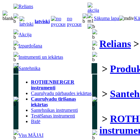
Sākuma lapa
Kā
по
latviski
русски
Akcija
Relians
>
E-V
Izpardošana
>
Produkcija
Instrumenti un iekārtas
Santehnika
>
Santehnik
ROTHENBERGER
instrumenti
Cauruļvadu
>
ROTHEN
pārbaudes iekārtas
Cauruļvadu
instrumenti
tīrīšanas iekārtas
Santehnikas