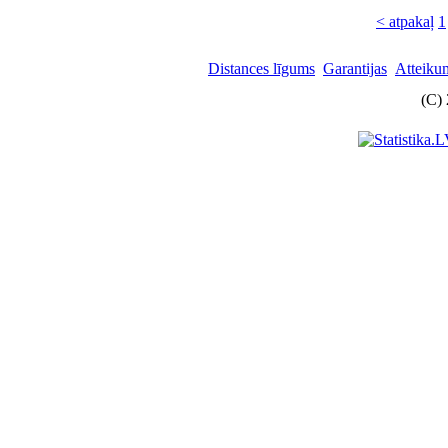
< atpakaļ
1
Distances līgums
Garantijas
Atteikum
(C)