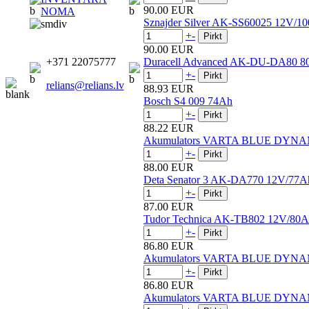
90.00 EUR
NOMA
Sznajder Silver AK-SS60025 12V/1
+
-
90.00 EUR
+371 22075777
Duracell Advanced AK-DU-DA80 8
+
-
relians@relians.lv
88.93 EUR
Bosch S4 009 74Ah
+
-
88.22 EUR
Akumulators VARTA BLUE DYNA
+
-
88.00 EUR
Deta Senator 3 AK-DA770 12V/77A
+
-
87.00 EUR
Tudor Technica AK-TB802 12V/80
+
-
86.80 EUR
Akumulators VARTA BLUE DYNA
+
-
86.80 EUR
Akumulators VARTA BLUE DYNA