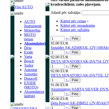
kvadrocikliem, zales pļavejam.
Viss AUTO
Atlasīt pēc ražotāja:
Kārtot pēc cenas
↓
AUTO
Kārtot pēc nosaukuma
Instrumenti
Kārtot pēc ražotāja
Motoreļļas
MOTO
+
-
riepas
92.00 EUR
Akumulatori
Sznajder AK-SZ60033L 12V/100Ah
Deta
Exide
+
-
Varta
92.00 EUR
Bosch
DETA SENATOR3 AK-DA754 12V/
Tudor
+
-
Autostar
92.00 EUR
Sznajder
DETA SENATOR3 AK-DA755L 12
Duracell
+
-
EXIDE
91.06 EUR
(MOTO)
Akumulators VARTA SILVER DYN
Akumulatora
+
-
lādētāji
90.00 EUR
Deta Power AK-DB852 12V/85Ah/
+
-
INVENTĀRA