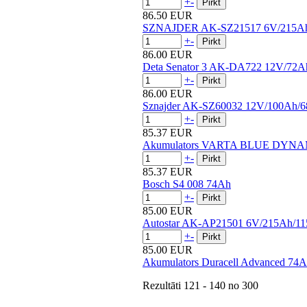
+
-
86.50 EUR
SZNAJDER AK-SZ21517 6V/215A
+
-
86.00 EUR
Deta Senator 3 AK-DA722 12V/72A
+
-
86.00 EUR
Sznajder AK-SZ60032 12V/100Ah/
+
-
85.37 EUR
Akumulators VARTA BLUE DYNA
+
-
85.37 EUR
Bosch S4 008 74Ah
+
-
85.00 EUR
Autostar AK-AP21501 6V/215Ah/1
+
-
85.00 EUR
Akumulators Duracell Advanced 7
Rezultāti
121 - 140
no
300