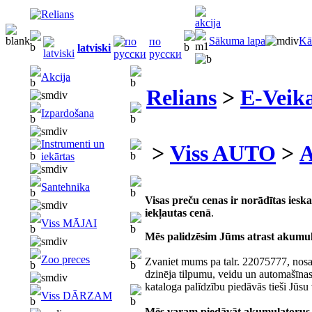
Sākuma lapa
Kā
по
latviski
русски
Akcija
Relians
>
E-Veika
Izpardošana
Instrumenti un
>
Viss AUTO
>
A
iekārtas
Santehnika
Visas preču cenas ir norādītas ies
iekļautas cenā
.
Viss MĀJAI
Mēs palidzēsim Jūms atrast akumu
Zoo preces
Zvaniet mums pa talr. 22075777, nosa
dzinēja tilpumu, veidu un automašīna
kataloga palīdzību piedāvās tieši Jūsu
Viss DĀRZAM
Mēs varam piedāvāt akumulatorus a