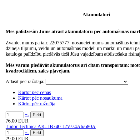
Akumulatori
Mēs palidzēsim Jūms atrast akumulatoru pēc automašīnas mar
Zvaniet mums pa talr. 22075777, nosauciet mums automašīnas tehni
dzinēja tilpumu, veidu un automašīnas modeli un marku un mūsu par
kataloga palīdzību piedāvās tieši Jūsu vajadzībam atbilstošaku risin
Mēs varam piedāvāt akumulatorus arī citam transportam: moto
kvadrocikliem, zales pļavejam.
Atlasīt pēc ražotāja:
Kārtot pēc cenas
Kārtot pēc nosaukuma
Kārtot pēc ražotāja
+
-
76.00 EUR
Tudor Technica AK-TB740 12V/74Ah/680A
+
-
79.00 EUR