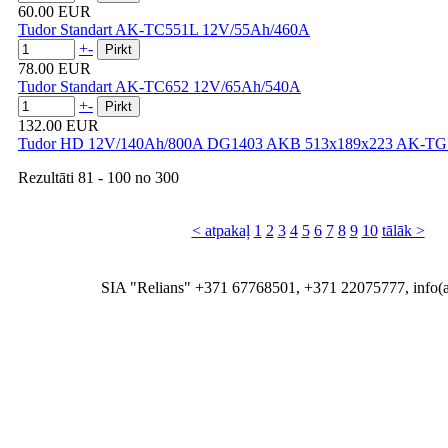
60.00 EUR
Tudor Standart AK-TC551L 12V/55Ah/460A
+
-
78.00 EUR
Tudor Standart AK-TC652 12V/65Ah/540A
+
-
132.00 EUR
Tudor HD 12V/140Ah/800A DG1403 AKB 513x189x223 AK-TG
Rezultāti
81 - 100
no
300
< atpakaļ
1
2
3
4
5
6
7
8
9
10
tālāk >
SIA "Relians" +371 67768501, +371 22075777, info(at