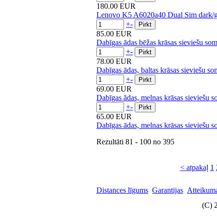
180.00 EUR
Lenovo K5 A6020a40 Dual Sim dark/
+
-
85.00 EUR
Dabīgas ādas bēžas krāsas sieviešu som
+
-
78.00 EUR
Dabīgas ādas, baltas krāsas sieviešu so
+
-
69.00 EUR
Dabīgas ādas, melnas krāsas sieviešu s
+
-
65.00 EUR
Dabīgas ādas, melnas krāsas sieviešu s
Rezultāti
81 - 100
no
395
< atpakaļ
1
Distances līgums
Garantijas
Atteikuma
(C) 