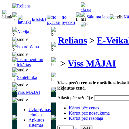
Sākuma lapa
Kā
по
latviski
русски
Akcija
Relians
>
E-Veika
Izpardošana
Instrumenti un
>
Viss MĀJAI
iekārtas
Santehnika
Visas preču cenas ir norādītas iesk
iekļautas cenā
.
Viss MĀJAI
Atlasīt pēc ražotāja:
Kārtot pēc cenas
Uzkopšanas
Kārtot pēc nosaukuma
tehnika
Kārtot pēc ražotāja
Apkures
sistēmas
+
-