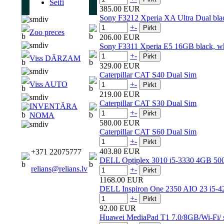
Seifi
385.00 EUR
Sony F3212 Xperia XA Ultra Dual bla
+
-
Zoo preces
206.00 EUR
Sony F3311 Xperia E5 16GB black, wh
+
-
Viss DĀRZAM
329.00 EUR
Caterpillar CAT S40 Dual Sim
Viss AUTO
+
-
219.00 EUR
Caterpillar CAT S30 Dual Sim
INVENTĀRA
+
-
NOMA
580.00 EUR
Caterpillar CAT S60 Dual Sim
+
-
403.80 EUR
+371 22075777
DELL Optiplex 3010 i5-3330 4GB
relians@relians.lv
+
-
1168.00 EUR
DELL Inspiron One 2350 AIO 23 i5
+
-
92.00 EUR
Huawei MediaPad T1 7.0/8GB/Wi-Fi/ s