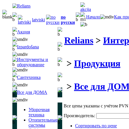
Начало
Как пр
по
latviski
русски
Акция
Relians
>
Интер
Izpardošana
Инструменты и
>
Продукция
оборудование
Сантехника
>
Все для ДО
Все для ДОМА
Все цены указаны с учётом PVN 
Уборочная
техника
Производитель:
Отопительные
системы
Сортировать по цене