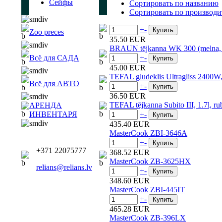
Сейфы
Сортировать по названию
Сортировать по производ
+
-
Zoo preces
35.50 EUR
BRAUN tējkanna WK 300 (melna, s
Всё для САДА
+
-
45.00 EUR
TEFAL gludeklis Ultragliss 2400W, 
Всё для АВТО
+
-
36.50 EUR
TEFAL tējkanna Subito III, 1.7l, ru
АРЕНДА
ИНВЕНТАРЯ
+
-
435.40 EUR
MasterCook ZBI-3646A
+
-
+371 22075777
368.52 EUR
MasterCook ZB-3625HX
relians@relians.lv
+
-
348.60 EUR
MasterCook ZBI-445IT
+
-
465.28 EUR
MasterCook ZB-396LX