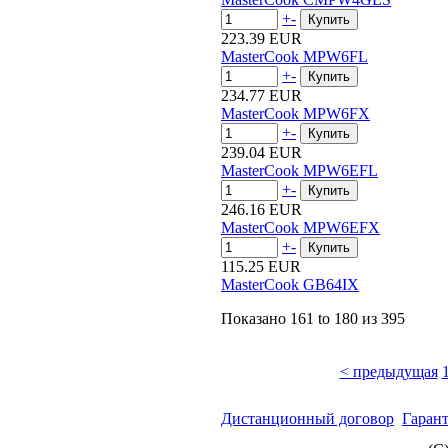
+
-
223.39 EUR
MasterCook MPW6FL
+
-
234.77 EUR
MasterCook MPW6FX
+
-
239.04 EUR
MasterCook MPW6EFL
+
-
246.16 EUR
MasterCook MPW6EFX
+
-
115.25 EUR
MasterCook GB64IX
Показано
161 to 180
из
395
< предыдущая
Дистанционный договор
Гаран