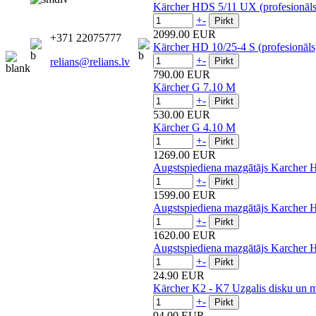
Kärcher HDS 5/11 UX (profesionāls
+
-
2099.00 EUR
+371 22075777
Kärcher HD 10/25-4 S (profesionāls
+
-
relians@relians.lv
790.00 EUR
Kärcher G 7.10 M
+
-
530.00 EUR
Kärcher G 4.10 M
+
-
1269.00 EUR
Augstspiediena mazgātājs Karcher 
+
-
1599.00 EUR
Augstspiediena mazgātājs Karcher 
+
-
1620.00 EUR
Augstspiediena mazgātājs Karcher H
+
-
24.90 EUR
Kärcher K2 - K7 Uzgalis disku un 
+
-
94.00 EUR