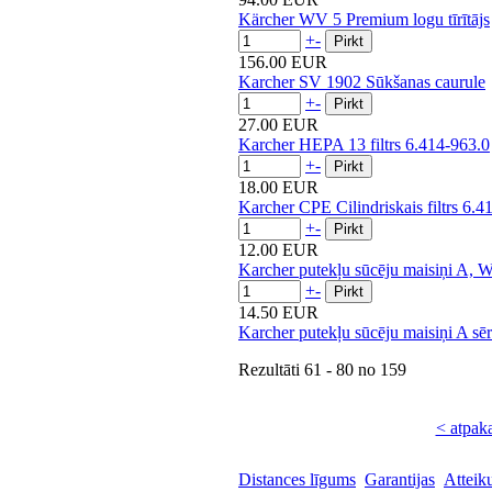
Kärcher WV 5 Premium logu tīrītājs
+
-
156.00 EUR
Karcher SV 1902 Sūkšanas caurule
+
-
27.00 EUR
Karcher HEPA 13 filtrs 6.414-963.0
+
-
18.00 EUR
Karcher CPE Cilindriskais filtrs 6.4
+
-
12.00 EUR
Karcher putekļu sūcēju maisiņi A, 
+
-
14.50 EUR
Karcher putekļu sūcēju maisiņi A sē
Rezultāti
61 - 80
no
159
< atpak
Distances līgums
Garantijas
Atteik