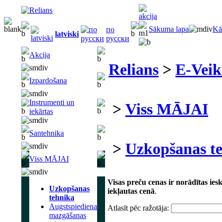
Sākuma lapa
Kā
по
latviski
русски
Akcija
Relians
>
E-Veik
Izpardošana
Instrumenti un
>
Viss MĀJAI
iekārtas
Santehnika
>
Uzkopšanas t
Viss MĀJAI
Visas preču cenas ir norādītas ie
Uzkopšanas
iekļautas cenā
.
tehnika
Augstspiediena
Atlasīt pēc ražotāja:
mazgāšanas