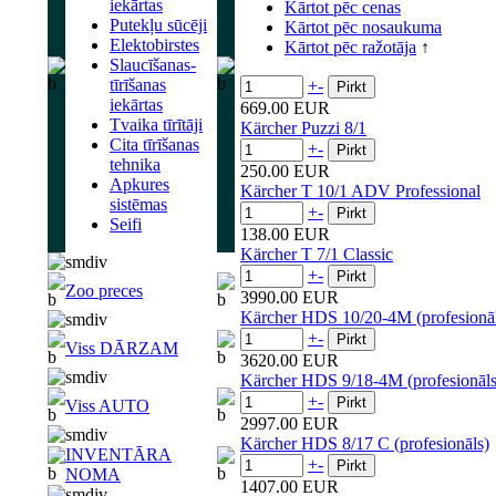
iekārtas
Kārtot pēc cenas
Putekļu sūcēji
Kārtot pēc nosaukuma
Elektobirstes
Kārtot pēc ražotāja
↑
Slaucīšanas-
tīrīšanas
+
-
iekārtas
669.00 EUR
Tvaika tīrītāji
Kärcher Puzzi 8/1
Cita tīrīšanas
+
-
tehnika
250.00 EUR
Apkures
Kärcher T 10/1 ADV Professional
sistēmas
+
-
Seifi
138.00 EUR
Kärcher T 7/1 Classic
+
-
Zoo preces
3990.00 EUR
Kärcher HDS 10/20-4M (profesionāl
+
-
Viss DĀRZAM
3620.00 EUR
Kärcher HDS 9/18-4M (profesionāls
+
-
Viss AUTO
2997.00 EUR
Kärcher HDS 8/17 C (profesionāls)
INVENTĀRA
+
-
NOMA
1407.00 EUR