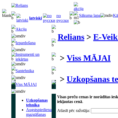
Sākuma lapa
Kā
по
latviski
русски
Akcija
Relians
>
E-Veik
Izpardošana
Instrumenti un
>
Viss MĀJAI
iekārtas
Santehnika
>
Uzkopšanas t
Viss MĀJAI
Visas preču cenas ir norādītas ie
Uzkopšanas
iekļautas cenā
.
tehnika
Augstspiediena
Atlasīt pēc ražotāja:
mazgāšanas