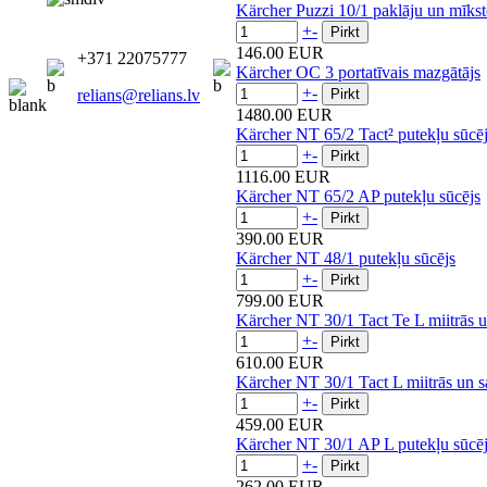
Kärcher Puzzi 10/1 paklāju un mīksto
+
-
146.00 EUR
+371 22075777
Kärcher OC 3 portatīvais mazgātājs
+
-
relians@relians.lv
1480.00 EUR
Kärcher NT 65/2 Tact² putekļu sūcējs
+
-
1116.00 EUR
Kärcher NT 65/2 AP putekļu sūcējs
+
-
390.00 EUR
Kärcher NT 48/1 putekļu sūcējs
+
-
799.00 EUR
Kärcher NT 30/1 Tact Te L miitrās un
+
-
610.00 EUR
Kärcher NT 30/1 Tact L miitrās un sa
+
-
459.00 EUR
Kärcher NT 30/1 AP L putekļu sūcē
+
-
262.00 EUR