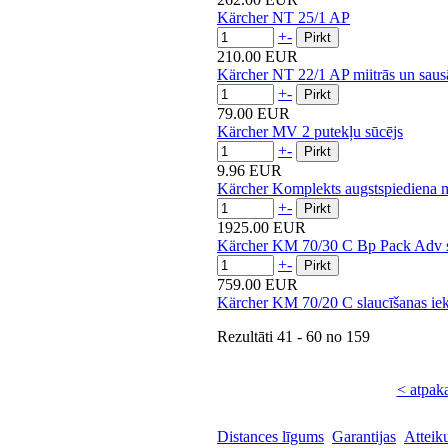
Kärcher NT 25/1 AP
+
-
210.00 EUR
Kärcher NT 22/1 AP miitrās un sausās
+
-
79.00 EUR
Kärcher MV 2 putekļu sūcējs
+
-
9.96 EUR
Kärcher Komplekts augstspiediena m
+
-
1925.00 EUR
Kärcher KM 70/30 C Bp Pack Adv sl
+
-
759.00 EUR
Kärcher KM 70/20 C slaucīšanas iek
Rezultāti
41 - 60
no
159
< atpak
Distances līgums
Garantijas
Atteik