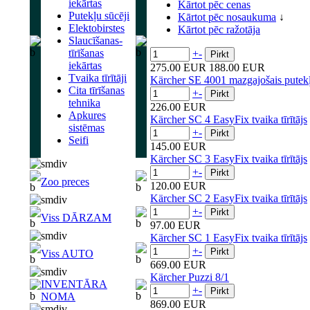
iekārtas
Kārtot pēc cenas
Putekļu sūcēji
Kārtot pēc nosaukuma
↓
Elektobirstes
Kārtot pēc ražotāja
Slaucīšanas-
tīrīšanas
+
-
iekārtas
275.00 EUR
188.00 EUR
Tvaika tīrītāji
Kärcher SE 4001 mazgajošais putekļ
Cita tīrīšanas
+
-
tehnika
226.00 EUR
Apkures
Kärcher SC 4 EasyFix tvaika tīrītājs
sistēmas
+
-
Seifi
145.00 EUR
Kärcher SC 3 EasyFix tvaika tīrītājs
+
-
Zoo preces
120.00 EUR
Kärcher SC 2 EasyFix tvaika tīrītājs
+
-
Viss DĀRZAM
97.00 EUR
Kärcher SC 1 EasyFix tvaika tīrītājs
+
-
Viss AUTO
669.00 EUR
Kärcher Puzzi 8/1
INVENTĀRA
+
-
NOMA
869.00 EUR