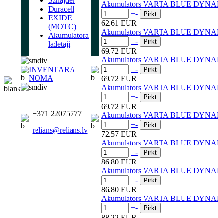
Sznajder
Akumulators VARTA BLUE DYNA
Duracell
+
-
EXIDE
62.61 EUR
(MOTO)
Akumulators VARTA BLUE DYNA
Akumulatora
+
-
lādētāji
69.72 EUR
Akumulators VARTA BLUE DYNA
+
-
INVENTĀRA
NOMA
69.72 EUR
Akumulators VARTA BLUE DYNA
+
-
69.72 EUR
+371 22075777
Akumulators VARTA BLUE DYNA
+
-
relians@relians.lv
72.57 EUR
Akumulators VARTA BLUE DYNA
+
-
86.80 EUR
Akumulators VARTA BLUE DYNA
+
-
86.80 EUR
Akumulators VARTA BLUE DYNA
+
-
88.22 EUR