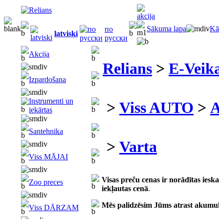
Sākuma lapa
Kā
по
latviski
русски
Akcija
Relians
>
E-Veika
Izpardošana
Instrumenti un
>
Viss AUTO
>
A
iekārtas
Santehnika
>
Varta
Viss MĀJAI
Visas preču cenas ir norādītas ies
Zoo preces
iekļautas cenā
.
Mēs palidzēsim Jūms atrast akumu
Viss DĀRZAM