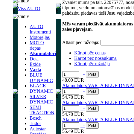
Zvaniet mums pa talr. 22075777, nosa
tilpumu, veidu un automašīnas modeli
Viss AUTO
palīdzību piedāvās tieši Jūsu vajadzīb
Mēs varam piedāvāt akumulatorus a
AUTO
zales pļavejam.
Instrumenti
Motoreļļas
Atlasīt pēc ražotāja:
MOTO
riepas
Kārtot pēc cenas
Akumulatori
Kārtot pēc nosaukuma
Deta
Kārtot pēc ražotāja
Exide
Varta
+
-
BLUE
48.00 EUR
DYNAMIC
Akumulators VARTA BLUE DYNA
BLACK
DYNAMIC
+
-
SILVER
54.78 EUR
DYNAMIC
Akumulators VARTA BLUE DYNA
SEMI
+
-
TRACTION
54.78 EUR
Bosch
Akumulators VARTA BLUE DYNA
Tudor
+
-
Autostar
55.49 EUR