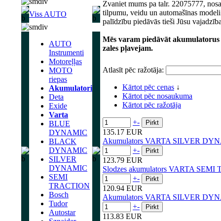
Zvaniet mums pa talr. 22075777, nosa
tilpumu, veidu un automašīnas modeli
Viss AUTO
palīdzību piedāvās tieši Jūsu vajadzīb
Mēs varam piedāvāt akumulatorus a
AUTO
zales pļavejam.
Instrumenti
Motoreļļas
Atlasīt pēc ražotāja:
MOTO
riepas
Kārtot pēc cenas
↓
Akumulatori
Kārtot pēc nosaukuma
Deta
Kārtot pēc ražotāja
Exide
Varta
+
-
BLUE
135.17 EUR
DYNAMIC
Akumulators VARTA SILVER DYN
BLACK
DYNAMIC
+
-
SILVER
123.79 EUR
DYNAMIC
Slodzes akumulators VARTA SEMI
SEMI
+
-
TRACTION
120.94 EUR
Bosch
Akumulators VARTA SILVER DY
Tudor
+
-
Autostar
113.83 EUR