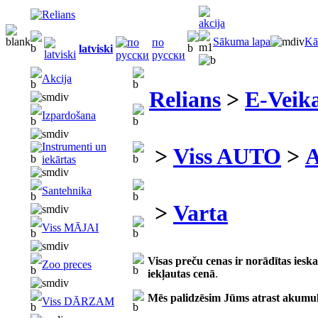
Sākuma lapa
Kā
по
latviski
русски
Akcija
Relians
>
E-Veika
Izpardošana
Instrumenti un
>
Viss AUTO
>
A
iekārtas
Santehnika
>
Varta
Viss MĀJAI
Visas preču cenas ir norādītas ies
Zoo preces
iekļautas cenā
.
Mēs palidzēsim Jūms atrast akumu
Viss DĀRZAM