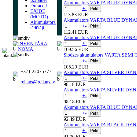
Sznajder
Akumulators VARTA BLUE DYNA
Duracell
+
-
EXIDE
113.83 EUR
(MOTO)
Akumulators VARTA BLUE DYNA
Akumulatora
+
-
lādētāji
112.41 EUR
Akumulators VARTA BLUE DYNA
+
-
INVENTĀRA
NOMA
109.56 EUR
Slodzes akumulators VARTA SEMI
+
-
105.29 EUR
+371 22075777
Akumulators VARTA SILVER DYN
+
-
relians@relians.lv
98.18 EUR
Akumulators VARTA SILVER DYN
+
-
98.18 EUR
Akumulators VARTA BLUE DYNA
+
-
92.49 EUR
Akumulators VARTA BLACK DYN
+
-
91.06 EUR