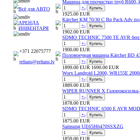
Машина для прочистки труб R600, k
+
-
Всё для АВТО
1925.00 EUR
Kärcher KM 70/30 C Bp Pack Adv п
АРЕНДА
+
-
ИНВЕНТАРЯ
1902.00 EUR
SDMO TECHNIC 7500 TE AVR бенз
+
-
1900.00 EUR
+371 22075777
Поломоечная машина Kärcher BD 4
+
-
relians@relians.lv
1899.00 EUR
1690.00 EUR
Worx Landroid L2000, WR155E 2000
+
-
1889.00 EUR
WIPER RUNNER X Газонокосилка-
+
-
1878.00 EUR
SDMO TECHNIC 6500 E AVR MODY
+
-
1875.00 EUR
Samsung UE65H6470SSXZG
+
-
1859.00 EUR