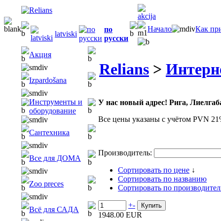
Начало
Как пр
по
latviski
русски
Акция
Relians
>
Интерн
Izpardošana
Инструменты и
У нас новый адрес! Рига, Лиелгаба
оборудование
Все цены указаны с учётом PVN 21
Сантехника
Производитель:
Все для ДОМА
Сортировать по цене
↓
Сортировать по названию
Zoo preces
Сортировать по производите
+
-
Всё для САДА
1948.00 EUR