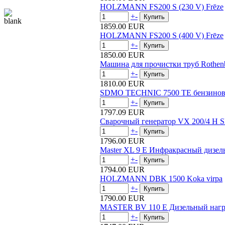
HOLZMANN FS200 S (230 V) Frēze
+
-
1859.00 EUR
HOLZMANN FS200 S (400 V) Frēze
+
-
1850.00 EUR
Машина для прочистки труб Rothenb
+
-
1810.00 EUR
SDMO TECHNIC 7500 TE бензинов
+
-
1797.09 EUR
Сварочный генератор VX 200/4 H
+
-
1796.00 EUR
Master XL 9 E Инфракрасный дизел
+
-
1794.00 EUR
HOLZMANN DBK 1500 Koka virpa
+
-
1790.00 EUR
MASTER BV 110 E Дизельный нагр
+
-