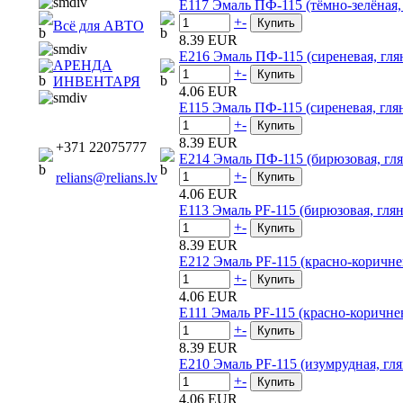
E117 Эмаль ПФ-115 (тёмно-зелёная, 
+
-
Всё для АВТО
8.39 EUR
E216 Эмаль ПФ-115 (сиреневая, глян
АРЕНДА
+
-
ИНВЕНТАРЯ
4.06 EUR
E115 Эмаль ПФ-115 (сиреневая, глян
+
-
8.39 EUR
+371 22075777
E214 Эмаль ПФ-115 (бирюзовая, гля
+
-
relians@relians.lv
4.06 EUR
E113 Эмаль PF-115 (бирюзовая, глян
+
-
8.39 EUR
E212 Эмаль PF-115 (красно-коричнев
+
-
4.06 EUR
E111 Эмаль PF-115 (красно-коричнев
+
-
8.39 EUR
E210 Эмаль PF-115 (изумрудная, гля
+
-
4.06 EUR