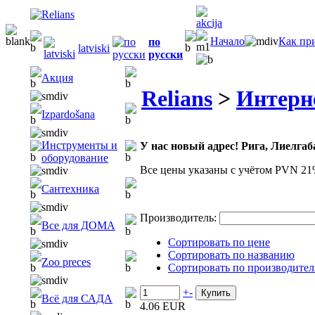
Начало
Как пр
по
latviski
русски
Акция
Relians
>
Интерн
Izpardošana
Инструменты и
У нас новый адрес! Рига, Лиелгаба
оборудование
Все цены указаны с учётом PVN 21
Сантехника
Производитель:
Все для ДОМА
Сортировать по цене
Сортировать по названию
Zoo preces
Сортировать по производите
+
-
Всё для САДА
4.06 EUR