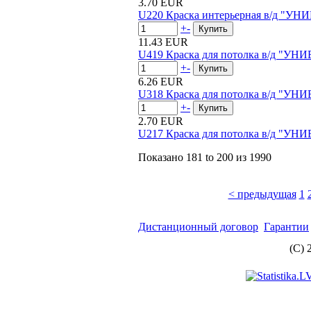
3.70 EUR
U220 Краска интерьерная в/д "УН
+
-
11.43 EUR
U419 Краска для потолка в/д "УН
+
-
6.26 EUR
U318 Краска для потолка в/д "УН
+
-
2.70 EUR
U217 Краска для потолка в/д "УН
Показано
181 to 200
из
1990
< предыдущая
1
Дистанционный договор
Гарантии
(C) 