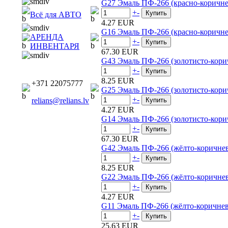
G27 Эмаль ПФ-266 (красно-коричнев
+
-
Всё для АВТО
4.27 EUR
G16 Эмаль ПФ-266 (красно-коричне
АРЕНДА
+
-
ИНВЕНТАРЯ
67.30 EUR
G43 Эмаль ПФ-266 (золотисто-корич
+
-
8.25 EUR
+371 22075777
G25 Эмаль ПФ-266 (золотисто-корич
+
-
relians@relians.lv
4.27 EUR
G14 Эмаль ПФ-266 (золотисто-кори
+
-
67.30 EUR
G42 Эмаль ПФ-266 (жёлто-коричнев
+
-
8.25 EUR
G22 Эмаль ПФ-266 (жёлто-коричнев
+
-
4.27 EUR
G11 Эмаль ПФ-266 (жёлто-коричнев
+
-
25.63 EUR