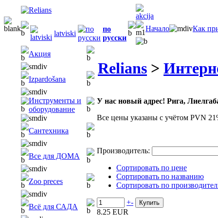
Начало
Как пр
по
latviski
русски
Акция
Relians
>
Интерн
Izpardošana
Инструменты и
У нас новый адрес! Рига, Лиелгаба
оборудование
Все цены указаны с учётом PVN 21
Сантехника
Производитель:
Все для ДОМА
Сортировать по цене
Сортировать по названию
Zoo preces
Сортировать по производите
+
-
Всё для САДА
8.25 EUR