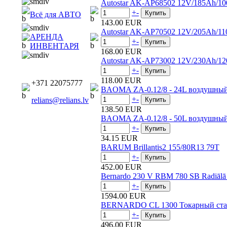
Autostar AK-AP68502 12V/185Ah/1
+
-
Всё для АВТО
143.00 EUR
Autostar AK-AP70502 12V/205Ah/1
АРЕНДА
+
-
ИНВЕНТАРЯ
168.00 EUR
Autostar AK-AP73002 12V/230Ah/1
+
-
118.00 EUR
+371 22075777
BAOMA ZA-0.12/8 - 24L воздушный
+
-
relians@relians.lv
138.50 EUR
BAOMA ZA-0.12/8 - 50L воздушный
+
-
34.15 EUR
BARUM Brillantis2 155/80R13 79T
+
-
452.00 EUR
Bernardo 230 V RBM 780 SB Radiālā 
+
-
1594.00 EUR
BERNARDO CL 1300 Токарный стан
+
-
496.00 EUR