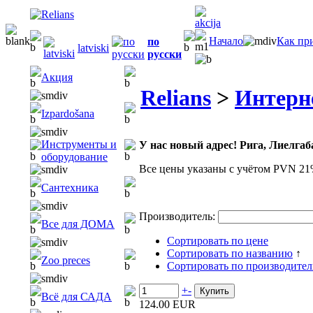
Начало
Как пр
по
latviski
русски
Акция
Relians
>
Интерн
Izpardošana
Инструменты и
У нас новый адрес! Рига, Лиелгаба
оборудование
Все цены указаны с учётом PVN 21
Сантехника
Производитель:
Все для ДОМА
Сортировать по цене
Сортировать по названию
↑
Zoo preces
Сортировать по производите
+
-
Всё для САДА
124.00 EUR