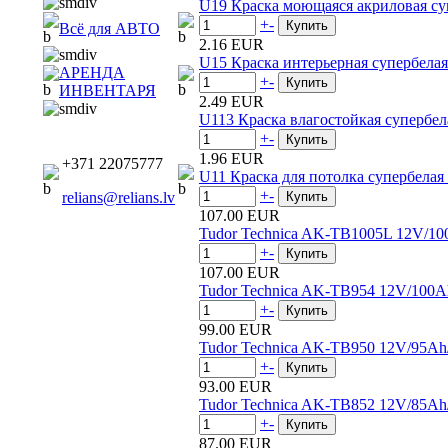
U19 Краска моющаяся акриловая с
+
-
Всё для АВТО
2.16 EUR
U15 Краска интерьерная супербела
АРЕНДА
+
-
ИНВЕНТАРЯ
2.49 EUR
U113 Краска влагостойкая супербе
+
-
1.96 EUR
+371 22075777
U11 Краска для потолка супербелая
+
-
relians@relians.lv
107.00 EUR
Tudor Technica AK-TB1005L 12V/1
+
-
107.00 EUR
Tudor Technica AK-TB954 12V/100
+
-
99.00 EUR
Tudor Technica AK-TB950 12V/95A
+
-
93.00 EUR
Tudor Technica AK-TB852 12V/85A
+
-
87.00 EUR