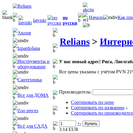
Начало
Как пр
по
latviski
русски
Акция
Relians
>
Интерн
Izpardošana
Инструменты и
У нас новый адрес! Рига, Лиелгаба
оборудование
Все цены указаны с учётом PVN 21
Сантехника
Производитель:
Все для ДОМА
Сортировать по цене
Сортировать по названию
↓
Zoo preces
Сортировать по производите
+
-
Всё для САДА
3.14 EUR