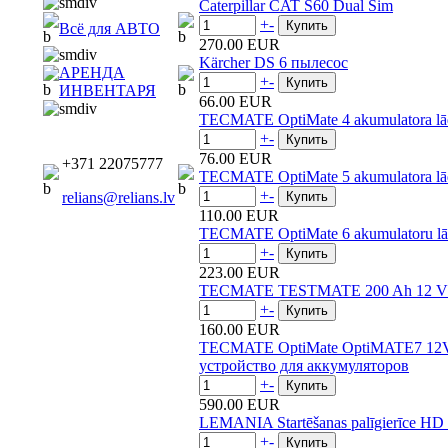
Caterpillar CAT S60 Dual Sim
+
-
Всё для АВТО
270.00 EUR
Kärcher DS 6 пылесос
АРЕНДА
+
-
ИНВЕНТАРЯ
66.00 EUR
TECMATE OptiMate 4 akumulatora lādētā
+
-
76.00 EUR
+371 22075777
TECMATE OptiMate 5 akumulatora lādētā
+
-
relians@relians.lv
110.00 EUR
TECMATE OptiMate 6 akumulatoru lādētā
+
-
223.00 EUR
TECMATE TESTMATE 200 Ah 12 V Aku
+
-
160.00 EUR
TECMATE OptiMate OptiMATE7 12V-
устройство для аккумуляторов
+
-
590.00 EUR
LEMANIA Startēšanas palīgierīce H
+
-