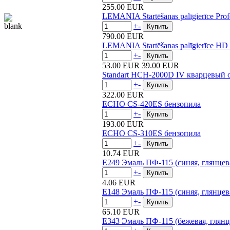
255.00 EUR
LEMANIA Startēšanas palīgierīce Pro
+
-
790.00 EUR
LEMANIA Startēšanas palīgierīce H
+
-
53.00 EUR
39.00 EUR
Standart HCH-2000D IV кварцевый 
+
-
322.00 EUR
ECHO CS-420ES бензопила
+
-
193.00 EUR
ECHO CS-310ES бензопила
+
-
10.74 EUR
E249 Эмаль ПФ-115 (синяя, глянцева
+
-
4.06 EUR
E148 Эмаль ПФ-115 (синяя, глянцева
+
-
65.10 EUR
E343 Эмаль ПФ-115 (бежевая, глянц