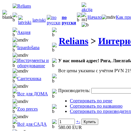
Начало
Как пр
по
latviski
русски
Акция
Relians
>
Интерн
Izpardošana
Инструменты и
У нас новый адрес! Рига, Лиелгаба
оборудование
Все цены указаны с учётом PVN 21
Сантехника
Производитель:
Все для ДОМА
Сортировать по цене
Сортировать по названию
Zoo preces
Сортировать по производите
+
-
Всё для САДА
580.00 EUR