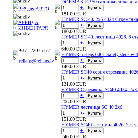
DORMAK EP 50 газонокосилка для 
+
-
Всё для АВТО
181.00 EUR
HYMER SC 40, 2x5 4024 Стремянк
АРЕНДА
+
-
ИНВЕНТАРЯ
180.00 EUR
HYMER SC 40, лестница 4026, 6 с
+
-
640.00 EUR
+371 22075777
HYMER 5 steps 6061 Safety steps wi
+
-
relians@relians.lv
140.00 EUR
HYMER SC40 серия стремянка 4026
+
-
131.00 EUR
HYMER Стремянка SC40 4024, 2x3 
+
-
206.00 EUR
HYMER лестница SC 40 2x6
+
-
151.00 EUR
HYMER SC40 лестница 4026, 5 сту
+
-
240.00 EUR