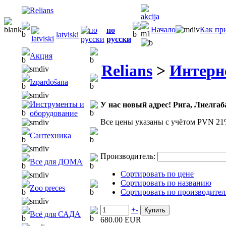
Начало
Как пр
по
latviski
русски
Акция
Relians
>
Интерн
Izpardošana
Инструменты и
У нас новый адрес! Рига, Лиелгаба
оборудование
Все цены указаны с учётом PVN 21
Сантехника
Производитель:
Все для ДОМА
Сортировать по цене
Сортировать по названию
Zoo preces
Сортировать по производите
+
-
Всё для САДА
680.00 EUR