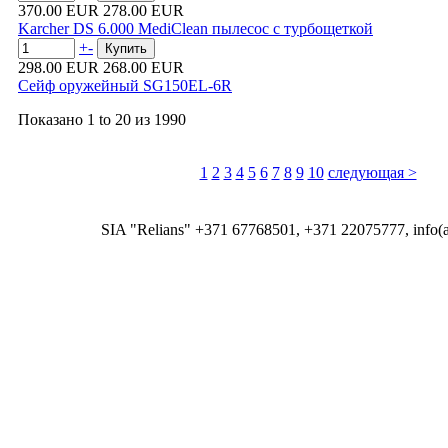
370.00 EUR
278.00 EUR
Karcher DS 6.000 MediClean пылесос с турбощеткой
+
-
298.00 EUR
268.00 EUR
Сейф оружейный SG150EL-6R
Показано
1 to 20
из
1990
1
2
3
4
5
6
7
8
9
10
следующая >
SIA "Relians" +371 67768501, +371 22075777, info(at