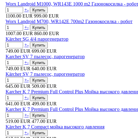
Worx Landroid M1000, WR143E 1000 m2 Газонокосилка - робо
+
-
1100.00 EUR
999.00 EUR
Worx Landroid M700, WR142E 700m2 Газонокосилка - робот
+
-
1007.00 EUR
860.00 EUR
Kärcher SG 4/4 парогенератор
+
-
749.00 EUR
699.00 EUR
Karcher SV 7 пылесос, парогенератор
+
-
749.00 EUR
640.00 EUR
Kärcher SV 7 пылесос, парогенератор
+
-
645.00 EUR
509.00 EUR
Karcher K 7 Premium Full Control Plus Мойка высокого давлени
+
-
641.00 EUR
499.00 EUR
Karcher K 7 Premium Full Control Plus Мойка высокого давлени
+
-
519.00 EUR
477.00 EUR
Kärcher K 7 Compact мойка высокого давления
+
-