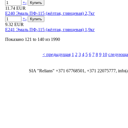
+
-
11.74 EUR
E240 Эмаль ПФ-115 (жёлтая, глянцевая) 2,7кг
+
-
9.32 EUR
E241 Эмаль ПФ-115 (жёлтая, глянцевая) 1,9кг
Показано
121 to 140
из
1990
< предыдущая
1
2
3
4
5
6
7
8
9
10
следующа
SIA "Relians" +371 67768501, +371 22075777, info(at