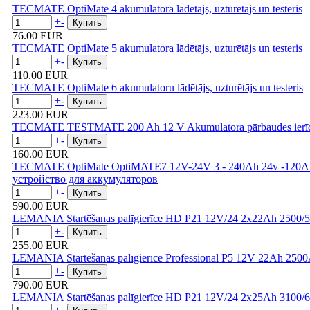
TECMATE OptiMate 4 akumulatora lādētājs, uzturētājs un testeris
+
-
76.00 EUR
TECMATE OptiMate 5 akumulatora lādētājs, uzturētājs un testeris
+
-
110.00 EUR
TECMATE OptiMate 6 akumulatoru lādētājs, uzturētājs un testeris
+
-
223.00 EUR
TECMATE TESTMATE 200 Ah 12 V Akumulatora pārbaudes ierī
+
-
160.00 EUR
TECMATE OptiMate OptiMATE7 12V-24V 3 - 240Ah 24v -120A
устройство для аккумуляторов
+
-
590.00 EUR
LEMANIA Startēšanas palīgierīce HD P21 12V/24 2x22Ah 2500/
+
-
255.00 EUR
LEMANIA Startēšanas palīgierīce Professional P5 12V 22Ah 250
+
-
790.00 EUR
LEMANIA Startēšanas palīgierīce HD P21 12V/24 2x25Ah 3100/