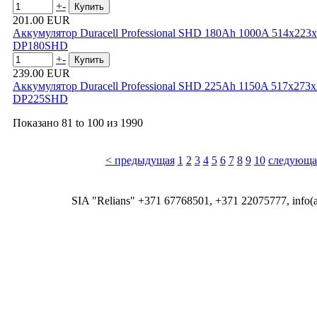
+
-
201.00 EUR
Аккумулятор Duracell Professional SHD 180Ah 1000A 514x22
DP180SHD
+
-
239.00 EUR
Аккумулятор Duracell Professional SHD 225Ah 1150A 517x27
DP225SHD
Показано
81 to 100
из
1990
< предыдущая
1
2
3
4
5
6
7
8
9
10
следующа
SIA "Relians" +371 67768501, +371 22075777, info(at