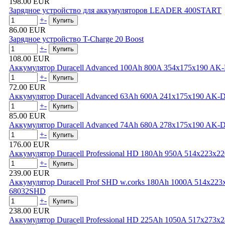
198.00 EUR
Зарядное устройство для аккумуляторов LEADER 400START
+
-
86.00 EUR
Зарядное устройство T-Charge 20 Boost
+
-
108.00 EUR
Аккумулятор Duracell Advanced 100Ah 800A 354x175x190 A
+
-
72.00 EUR
Аккумулятор Duracell Advanced 63Ah 600A 241x175x190 AK
+
-
85.00 EUR
Аккумулятор Duracell Advanced 74Ah 680A 278x175x190 AK
+
-
176.00 EUR
Аккумулятор Duracell Professional HD 180Ah 950A 514x223x
+
-
239.00 EUR
Аккумулятор Duracell Prof SHD w.corks 180Ah 1000A 514x22
68032SHD
+
-
238.00 EUR
Аккумулятор Duracell Professional HD 225Ah 1050A 517x273