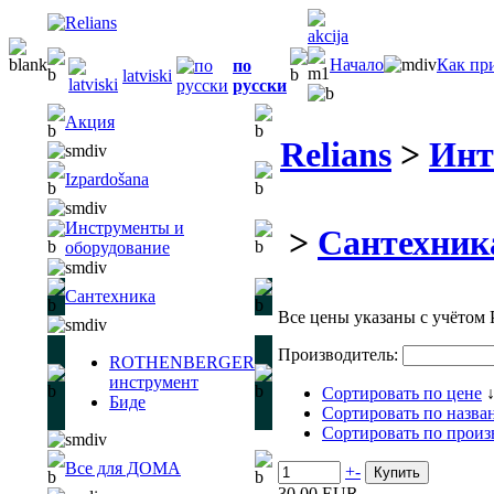
Начало
Как пр
по
latviski
русски
Акция
Relians
>
Инт
Izpardošana
Инструменты и
>
Сантехник
оборудование
Сантехника
Все цены указаны с учётом
Производитель:
ROTHENBERGER
инструмент
Сортировать по цене
Биде
Сортировать по назв
Сортировать по прои
Все для ДОМА
+
-
30.00 EUR