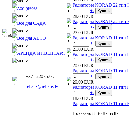
Радиаторы KORAD 22 тип H
Zoo preces
+
-
28.00 EUR
Радиаторы KORAD 22 тип H
Всё для САДА
+
-
27.00 EUR
Радиаторы KORAD 11 тип H
Всё для АВТО
+
-
21.00 EUR
АРЕНДА ИНВЕНТАРЯ
Радиаторы KORAD 11 тип H
+
-
20.00 EUR
Радиаторы KORAD 11 тип H
+
-
+371 22075777
20.00 EUR
relians@relians.lv
Радиаторы KORAD 11 тип H
+
-
18.00 EUR
Радиаторы KORAD 11 тип H
Показано
81 to 87
из
87