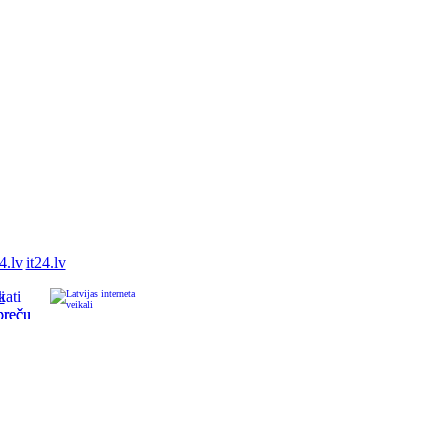
it24.lv
i
preču
355
s
t
s.