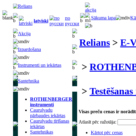
Sākuma lapa
Kā
по
latviski
русски
Akcija
Relians
>
E-V
Izpardošana
>
ROTHENBE
Instrumenti un iekārtas
Santehnika
>
Testēšanas
ROTHENBERGER
instrumenti
Cauruļvadu
Visas preču cenas ir norādī
pārbaudes iekārtas
Cauruļvadu tīrīšanas
Atlasīt pēc ražotāja:
iekārtas
Santehnikas
Kārtot pēc cenas