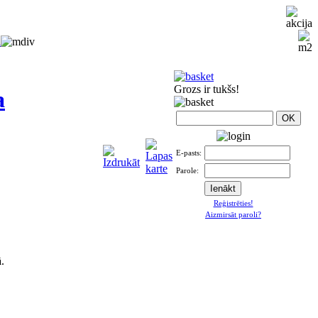
i
Grozs ir tukšs!
a
E-pasts:
Parole:
Reģistrēties!
Aizmirsāt paroli?
ā
.