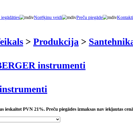
 iegādāties
Norēķinu veidi
Preču piegāde
Kontakt
eikals
>
Produkcija
>
Santehnik
RGER instrumenti
 instrumenti
tas ieskaitot PVN 21%.
Preču piegādes izmaksas nav iekļautas cen