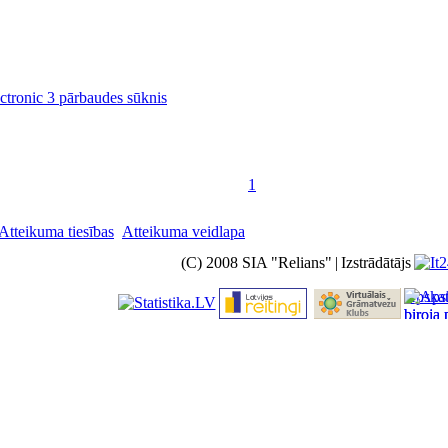
ronic 3 pārbaudes sūknis
1
Atteikuma tiesības
Atteikuma veidlapa
(C) 2008 SIA "Relians"
|
Izstrādātājs
Apskat
biroja 
cenas 
Latvija
interne
veikalo