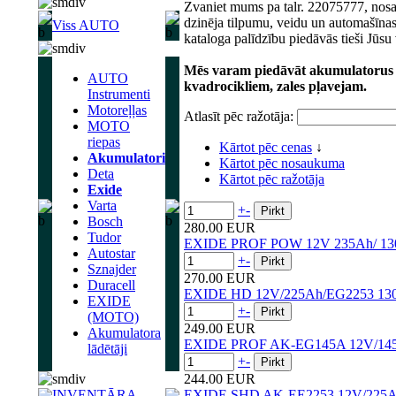
Zvaniet mums pa talr. 22075777, nosa
dzinēja tilpumu, veidu un automašīna
Viss AUTO
kataloga palīdzību piedāvās tieši Jūsu
Mēs varam piedāvāt akumulatorus a
AUTO
kvadrocikliem, zales pļavejam.
Instrumenti
Motoreļļas
Atlasīt pēc ražotāja:
MOTO
riepas
Kārtot pēc cenas
↓
Akumulatori
Kārtot pēc nosaukuma
Deta
Kārtot pēc ražotāja
Exide
Varta
+
-
Bosch
280.00 EUR
Tudor
EXIDE PROF POW 12V 235Ah/ 130
Autostar
+
-
Sznajder
270.00 EUR
Duracell
EXIDE HD 12V/225Ah/EG2253 13
EXIDE
+
-
(MOTO)
249.00 EUR
Akumulatora
EXIDE PROF AK-EG145A 12V/14
lādētāji
+
-
244.00 EUR
INVENTĀRA
EXIDE SHD AK-EE2253 12V/225A