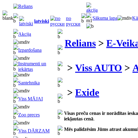
Sākuma lapa
Kā
по
latviski
русски
Akcija
Relians
>
E-Veika
Izpardošana
Instrumenti un
>
Viss AUTO
>
A
iekārtas
Santehnika
>
Exide
Viss MĀJAI
Visas preču cenas ir norādītas ies
Zoo preces
iekļautas cenā
.
Mēs palidzēsim Jūms atrast akumu
Viss DĀRZAM