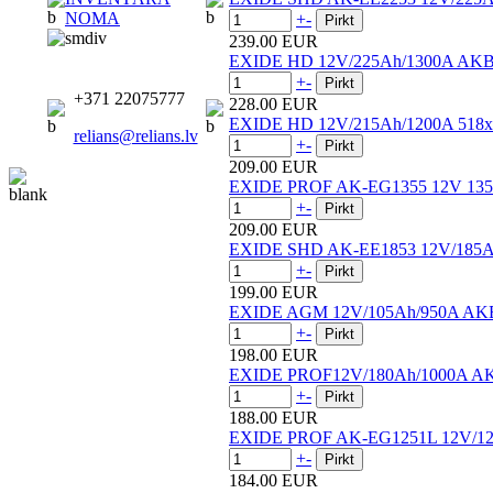
NOMA
+
-
239.00 EUR
EXIDE HD 12V/225Ah/1300A AKB
+
-
+371 22075777
228.00 EUR
EXIDE HD 12V/215Ah/1200A 518x
relians@relians.lv
+
-
209.00 EUR
EXIDE PROF AK-EG1355 12V 13
+
-
209.00 EUR
EXIDE SHD AK-EE1853 12V/185A
+
-
199.00 EUR
EXIDE AGM 12V/105Ah/950A AKB
+
-
198.00 EUR
EXIDE PROF12V/180Ah/1000A AK
+
-
188.00 EUR
EXIDE PROF AK-EG1251L 12V/1
+
-
184.00 EUR