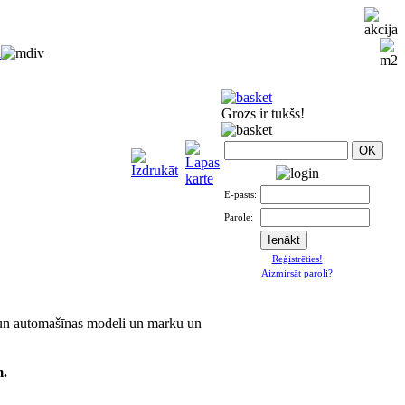
i
Grozs ir tukšs!
E-pasts:
Parole:
Reģistrēties!
Aizmirsāt paroli?
 un automašīnas modeli un marku un
m.