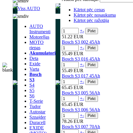
Viss AUTO
Kārtot pēc cenas
Kārtot pēc nosaukuma
Kārtot pēc ražotāja
AUTO
+
-
Instrumenti
51.22 EUR
Motoreļļas
Bosch S3 002 45Ah
MOTO
riepas
+
-
Akumulatori
55.49 EUR
Deta
Bosch S3 016 45Ah
Exide
+
-
Varta
55.49 EUR
Bosch
Bosch S3 017 45Ah
S3
+
-
S4
65.45 EUR
S5
Bosch S3 005 56Ah
S6
+
-
T-Serie
65.45 EUR
Tudor
Bosch S3 006 56Ah
Autostar
+
-
Sznajder
78.26 EUR
Duracell
Bosch S3 007 70Ah
EXIDE
+
-