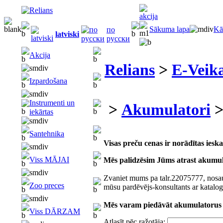
Sākuma lapa
Kā
по
latviski
русски
Akcija
Relians
>
E-Veika
Izpardošana
Instrumenti un
>
Akumulatori
iekārtas
Santehnika
Visas preču cenas ir norādītas ies
Viss MĀJAI
Mēs palidzēsim Jūms atrast akumu
Zvaniet mums pa talr.22075777, nosau
Zoo preces
mūsu pardēvējs-konsultants ar katalog
Mēs varam piedāvāt akumulatorus a
Viss DĀRZAM
Atlasīt pēc ražotāja: