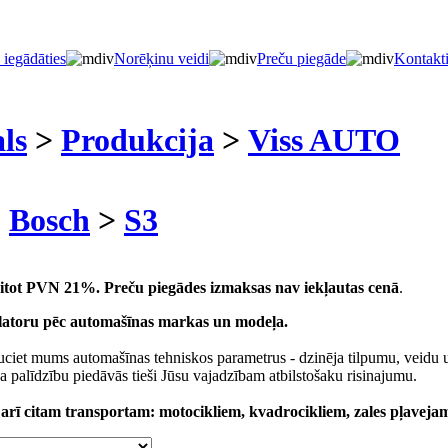
 iegādāties
Norēķinu veidi
Preču piegāde
Kontakt
ls
>
Produkcija
>
Viss AUTO
>
Bosch
>
S3
kaitot PVN 21%.
Preču piegādes izmaksas nav iekļautas cenā
.
latoru pēc automašīnas markas un modeļa.
ciet mums automašīnas tehniskos parametrus - dzinēja tilpumu, veidu
a palīdzību piedāvās tieši Jūsu vajadzībam atbilstošaku risinajumu.
rī citam transportam: motocikliem, kvadrocikliem, zales pļaveja