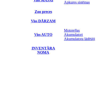
Viss MĀJAI
Apkures sistēmas
Zoo preces
Viss DĀRZAM
Motoreļļas
Viss AUTO
Akumulatori
Akumulatora lādētāji
INVENTĀRA
NOMA