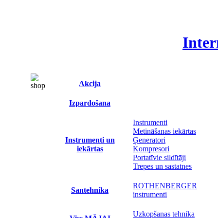
Inter
Akcija
Izpardošana
Instrumenti
Metināšanas iekārtas
Instrumenti un
Ģeneratori
iekārtas
Kompresori
Portatīvie sildītāji
Trepes un sastatnes
ROTHENBERGER
Santehnika
instrumenti
Uzkopšanas tehnika