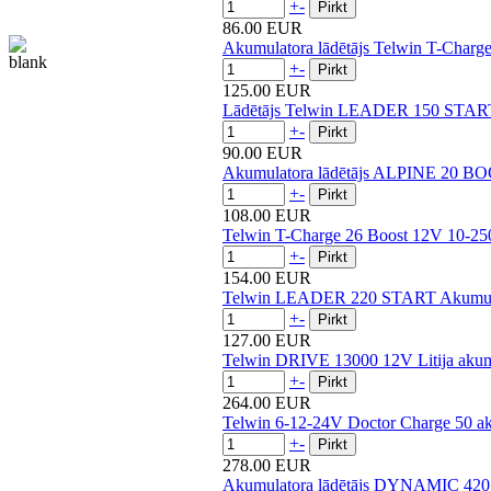
+
-
86.00 EUR
Akumulatora lādētājs Telwin T-Charg
+
-
125.00 EUR
Lādētājs Telwin LEADER 150 START
+
-
90.00 EUR
Akumulatora lādētājs ALPINE 20 B
+
-
108.00 EUR
Telwin T-Charge 26 Boost 12V 10-25
+
-
154.00 EUR
Telwin LEADER 220 START Akumulat
+
-
127.00 EUR
Telwin DRIVE 13000 12V Litija akumu
+
-
264.00 EUR
Telwin 6-12-24V Doctor Charge 50 ak
+
-
278.00 EUR
Akumulatora lādētājs DYNAMIC 42