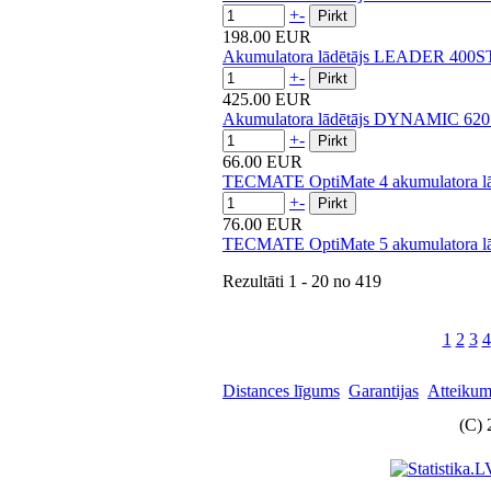
+
-
198.00 EUR
Akumulatora lādētājs LEADER 400
+
-
425.00 EUR
Akumulatora lādētājs DYNAMIC 62
+
-
66.00 EUR
TECMATE OptiMate 4 akumulatora lādēt
+
-
76.00 EUR
TECMATE OptiMate 5 akumulatora lādēt
Rezultāti
1 - 20
no
419
1
2
3
4
Distances līgums
Garantijas
Atteikuma
(C) 