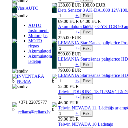
138.00 EUR
108.00 EUR
Viss AUTO
Deta Senator 3 AK-DA1000 12V/10
+
-
69.00 EUR
64.00 EUR
AUTO
Akumulatora lādētājs GYS TCB 90 au
Instrumenti
+
-
Motoreļļas
255.00 EUR
MOTO
LEMANIA Startēšanas palīgierīce Pr
riepas
+
-
Akumulatori
590.00 EUR
Akumulatora
LEMANIA Startēšanas palīgierīce H
lādētāji
+
-
790.00 EUR
LEMANIA Startēšanas palīgierīce H
INVENTĀRA
+
-
NOMA
52.00 EUR
Telwin TOURING 18 (12/24V) Lādēt
+
-
+371 22075777
46.00 EUR
Telwin NEVADA 11, Lādētājs ar amp
relians@relians.lv
+
-
39.00 EUR
Telwin NEVADA 10 Lādētājs