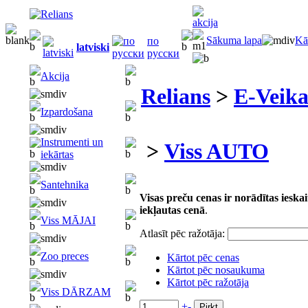
Sākuma lapa
Kā
по
latviski
русски
Akcija
Relians
>
E-Veika
Izpardošana
Instrumenti un
>
Viss AUTO
iekārtas
Santehnika
Visas preču cenas ir norādītas iesk
iekļautas cenā
.
Viss MĀJAI
Atlasīt pēc ražotāja:
Zoo preces
Kārtot pēc cenas
Kārtot pēc nosaukuma
Kārtot pēc ražotāja
Viss DĀRZAM
+
-