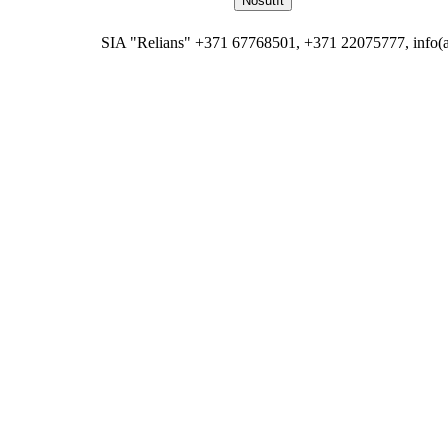
SIA "Relians" +371 67768501, +371 22075777, info(at