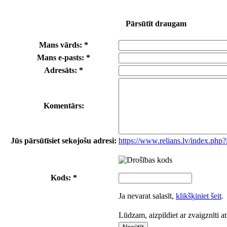
Pārsūtīt draugam
Mans vārds: *
Mans e-pasts: *
Adresāts: *
Komentārs:
Jūs pārsūtīsiet sekojošu adresi:
https://www.relians.lv/index.php
Kods: *
Ja nevarat salasīt,
klikšķiniet šeit
.
Lūdzam, aizpildiet ar zvaigznīti a