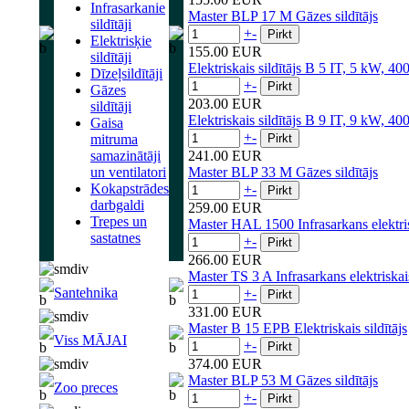
Infrasarkanie
Master BLP 17 M Gāzes sildītājs
sildītāji
+
-
Elektrisķie
155.00 EUR
sildītāji
Elektriskais sildītājs B 5 IT, 5 kW, 40
Dīzeļsildītāji
+
-
Gāzes
203.00 EUR
sildītāji
Elektriskais sildītājs B 9 IT, 9 kW, 40
Gaisa
+
-
mitruma
samazinātāji
241.00 EUR
un ventilatori
Master BLP 33 M Gāzes sildītājs
Kokapstrādes
+
-
darbgaldi
259.00 EUR
Trepes un
Master HAL 1500 Infrasarkans elektrisk
sastatnes
+
-
266.00 EUR
Master TS 3 A Infrasarkans elektriskais
Santehnika
+
-
331.00 EUR
Master B 15 EPB Elektriskais sildītājs
Viss MĀJAI
+
-
374.00 EUR
Master BLP 53 M Gāzes sildītājs
Zoo preces
+
-