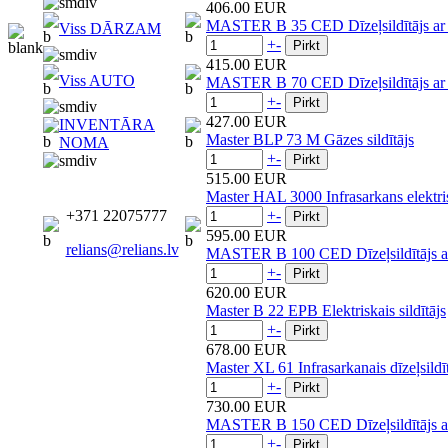
406.00 EUR
MASTER B 35 CED Dīzeļsildītājs ar t
Viss DĀRZAM
+
-
415.00 EUR
Viss AUTO
MASTER B 70 CED Dīzeļsildītājs ar t
+
-
427.00 EUR
INVENTĀRA
Master BLP 73 M Gāzes sildītājs
NOMA
+
-
515.00 EUR
Master HAL 3000 Infrasarkans elektrisk
+371 22075777
+
-
595.00 EUR
relians@relians.lv
MASTER B 100 CED Dīzeļsildītājs ar
+
-
620.00 EUR
Master B 22 EPB Elektriskais sildītājs
+
-
678.00 EUR
Master XL 61 Infrasarkanais dīzeļsildī
+
-
730.00 EUR
MASTER B 150 CED Dīzeļsildītājs ar
+
-