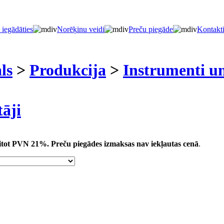
 iegādāties
Norēķinu veidi
Preču piegāde
Kontakt
ls
>
Produkcija
>
Instrumenti un
tāji
kaitot PVN 21%.
Preču piegādes izmaksas nav iekļautas cenā
.