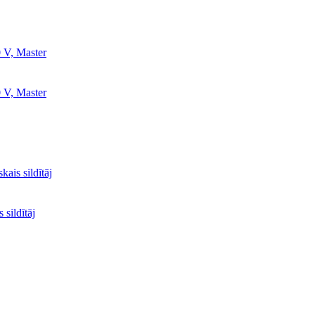
0 V, Master
0 V, Master
ais sildītāj
 sildītāj