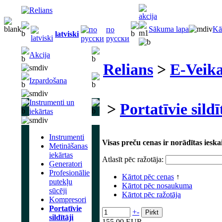
Sākuma lapa
Kā
по
latviski
русски
Akcija
Relians
>
E-Veika
Izpardošana
Instrumenti un
>
Portatīvie sildī
iekārtas
Instrumenti
Visas preču cenas ir norādītas ies
Metināšanas
iekārtas
Atlasīt pēc ražotāja:
Ģeneratori
Profesionālie
Kārtot pēc cenas
↑
putekļu
Kārtot pēc nosaukuma
sūcēji
Kārtot pēc ražotāja
Kompresori
Portatīvie
+
-
sildītāji
155.00 EUR