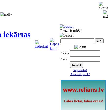
i
Grozs ir tukšs!
 iekārtas
E-pasts:
Parole:
Reģistrēties!
Aizmirsāt paroli?