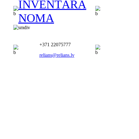
INVENTĀRA
NOMA
+371 22075777
relians@relians.lv