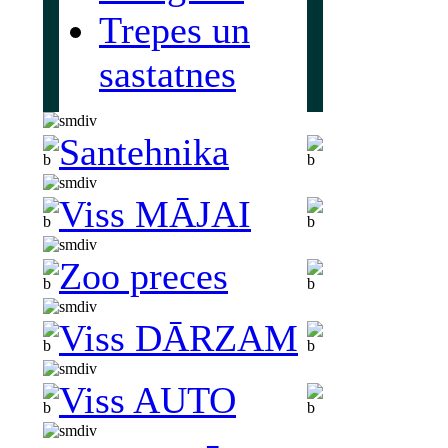
Trepes un
sastatnes
Santehnika
Viss MĀJAI
Zoo preces
Viss DĀRZAM
Viss AUTO