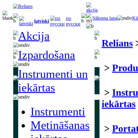
Sākuma lapa
Kā
по
latviski
русски
Akcija
Relians
Izpardošana
>
Produ
Instrumenti un
iekārtas
>
Instr
iekārtas
Instrumenti
Metināšanas
>
Portat