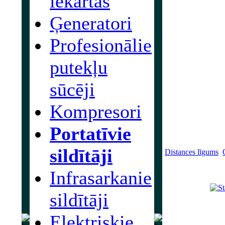
iekārtas
Ģeneratori
Profesionālie
putekļu
sūcēji
Kompresori
Portatīvie
sildītāji
Distances līgums
Infrasarkanie
sildītāji
Elektrisķie