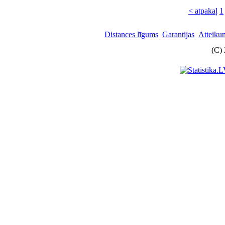
< atpakaļ
1
Distances līgums
Garantijas
Atteikum
(C)