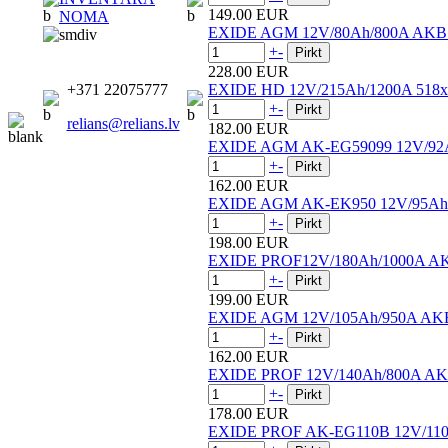
149.00 EUR
NOMA
EXIDE AGM 12V/80Ah/800A AKB
+
-
228.00 EUR
+371 22075777
EXIDE HD 12V/215Ah/1200A 518x
+
-
relians@relians.lv
182.00 EUR
EXIDE AGM AK-EG59099 12V/92
+
-
162.00 EUR
EXIDE AGM AK-EK950 12V/95Ah
+
-
198.00 EUR
EXIDE PROF12V/180Ah/1000A AK
+
-
199.00 EUR
EXIDE AGM 12V/105Ah/950A AKB
+
-
162.00 EUR
EXIDE PROF 12V/140Ah/800A AK
+
-
178.00 EUR
EXIDE PROF AK-EG110B 12V/11