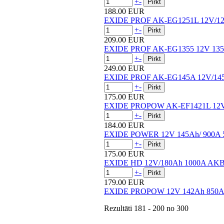
+
-
188.00 EUR
EXIDE PROF AK-EG1251L 12V/1
+
-
209.00 EUR
EXIDE PROF AK-EG1355 12V 13
+
-
249.00 EUR
EXIDE PROF AK-EG145A 12V/14
+
-
175.00 EUR
EXIDE PROPOW AK-EF1421L 12V
+
-
184.00 EUR
EXIDE POWER 12V 145Ah/ 900A 5
+
-
175.00 EUR
EXIDE HD 12V/180Ah 1000A AKB
+
-
179.00 EUR
EXIDE PROPOW 12V 142Ah 850A 
Rezultāti
181 - 200
no
300