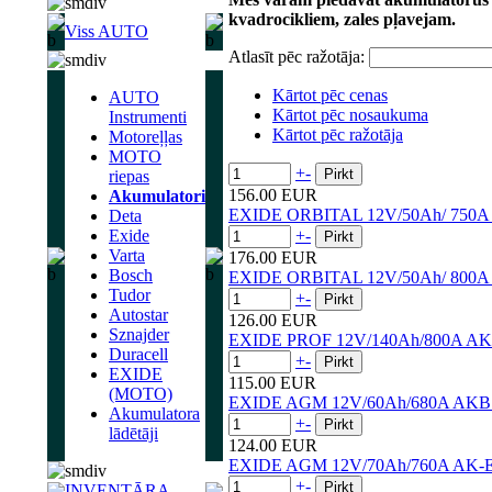
kvadrocikliem, zales pļavejam.
Viss AUTO
Atlasīt pēc ražotāja:
Kārtot pēc cenas
AUTO
Kārtot pēc nosaukuma
Instrumenti
Kārtot pēc ražotāja
Motoreļļas
MOTO
+
-
riepas
156.00 EUR
Akumulatori
EXIDE ORBITAL 12V/50Ah/ 750A
Deta
Exide
+
-
Varta
176.00 EUR
Bosch
EXIDE ORBITAL 12V/50Ah/ 800A
Tudor
+
-
Autostar
126.00 EUR
Sznajder
EXIDE PROF 12V/140Ah/800A AK
Duracell
+
-
EXIDE
115.00 EUR
(MOTO)
EXIDE AGM 12V/60Ah/680A AKB 
Akumulatora
+
-
lādētāji
124.00 EUR
EXIDE AGM 12V/70Ah/760A AK-
+
-
INVENTĀRA