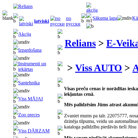
Sākuma lapa
Kā
по
latviski
русски
Akcija
Relians
>
E-Veika
Izpardošana
Instrumenti un
>
Viss AUTO
>
A
iekārtas
Santehnika
Visas preču cenas ir norādītas ies
iekļautas cenā
.
Viss MĀJAI
Mēs palidzēsim Jūms atrast akumu
Zoo preces
Zvaniet mums pa talr. 22075777, nosa
dzinēja tilpumu, veidu un automašīna
kataloga palīdzību piedāvās tieši Jūsu
Viss DĀRZAM
Mēs varam piedāvāt akumulatorus a