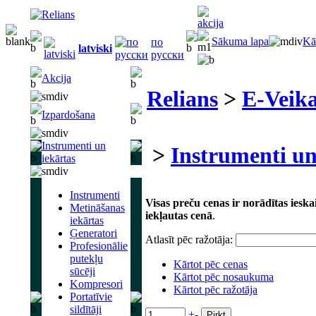
Sākuma lapa
Kā
по
latviski
русски
Akcija
Relians
>
E-Veika
Izpardošana
Instrumenti un
>
Instrumenti un
iekārtas
Instrumenti
Visas preču cenas ir norādītas ies
Metināšanas
iekļautas cenā
.
iekārtas
Ģeneratori
Atlasīt pēc ražotāja:
Profesionālie
putekļu
Kārtot pēc cenas
sūcēji
Kārtot pēc nosaukuma
Kompresori
Kārtot pēc ražotāja
Portatīvie
sildītāji
+
-