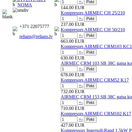
+
-
NOMA
144.00 EUR
Kompresors AIRMEC CH 25/210
+
-
237.00 EUR
+371 22075777
Kompresors AIRMEC CH 50/210
+
-
relians@relians.lv
663.00 EUR
Kompresors AIRMEC CRM103 KC1
+
-
630.00 EUR
AIRMEC CRM 103 SB 38C gaisa ko
+
-
678.00 EUR
Kompresors AIRMEC CRM52 K17
+
-
732.00 EUR
AIRMEC CRM 153 SB 38C gaisa ko
+
-
710.00 EUR
Kompresors AIRMEC CRM102 K17
+
-
427.00 EUR
Kompressors Ingersoll-Rand 1,5kW 