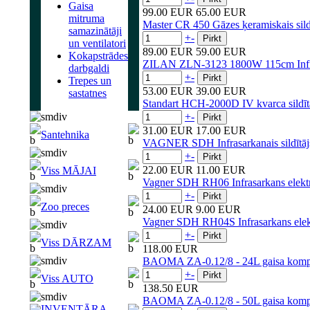
Gaisa
99.00 EUR
65.00 EUR
mitruma
Master CR 450 Gāzes ķeramiskais sild
samazinātāji
+
-
un ventilatori
89.00 EUR
59.00 EUR
Kokapstrādes
ZILAN ZLN-3123 1800W 115cm Infrasa
darbgaldi
+
-
Trepes un
53.00 EUR
39.00 EUR
sastatnes
Standart HCH-2000D IV kvarca sildīt
+
-
31.00 EUR
17.00 EUR
Santehnika
VAGNER SDH Infrasarkanais sildīt
+
-
22.00 EUR
11.00 EUR
Viss MĀJAI
Vagner SDH RH06 Infrasarkans elektris
+
-
Zoo preces
24.00 EUR
9.00 EUR
Vagner SDH RH04S Infrasarkans elektr
+
-
Viss DĀRZAM
118.00 EUR
BAOMA ZA-0.12/8 - 24L gaisa komp
+
-
Viss AUTO
138.50 EUR
BAOMA ZA-0.12/8 - 50L gaisa komp
INVENTĀRA