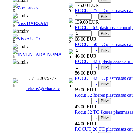
175.00 EUR
Zoo preces
ROCUT 75 TC plastmasas caur
+
-
139.00 EUR
Viss DĀRZAM
ROCUT 63 plastmasas cauruļu
+
-
Viss AUTO
68.00 EUR
ROCUT 50 TC plastmasas caur
+
-
INVENTĀRA NOMA
46.00 EUR
ROCUT 42S plastmasas cauruļ
+
-
56.00 EUR
+371 22075777
ROCUT 42 TC plastmasas caur
+
-
relians@relians.lv
69.00 EUR
Rocut 32 šķēres plastmasas c
+
-
43.00 EUR
Rocut 32 TC šķēres plastmasa
+
-
44.00 EUR
ROCUT 26 TC plastmasas caur