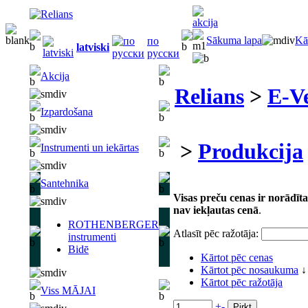
Sākuma lapa
Kā
по
latviski
русски
Akcija
Relians
>
E-Ve
Izpardošana
>
Produkcija
Instrumenti un iekārtas
Santehnika
Visas preču cenas ir norādīt
nav iekļautas cenā
.
ROTHENBERGER
Atlasīt pēc ražotāja:
instrumenti
Bidē
Kārtot pēc cenas
Kārtot pēc nosaukuma
↓
Kārtot pēc ražotāja
Viss MĀJAI
+
-