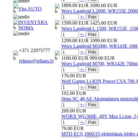
1899.00 EUR
1690.00 EUR
Viss AUTO
Worx Landroid L2000, WR155E 2000m
+
-
INVENTĀRA
1599.00 EUR
1425.00 EUR
NOMA
Worx Landroid L 1500, WR153E, 1500
+
-
1299.00 EUR
1099.00 EUR
Worx Landroid M1000, WR143E 1000m2
+371 22075777
+
-
1100.00 EUR
999.00 EUR
relians@relians.lv
Worx Landroid M700, WR142E 700m2 
+
-
176.00 EUR
Wolf Garten Li-ION Power CSA 700 A
+
-
192.00 EUR
Stiga SC 48 AE Akumulatora motorzāģis
+
-
269.00 EUR
WORX WG368E, 40V Max Li-ion, 2,0 
+
-
79.00 EUR
MTD ECS 1800/35 elektriskais ķēdes z