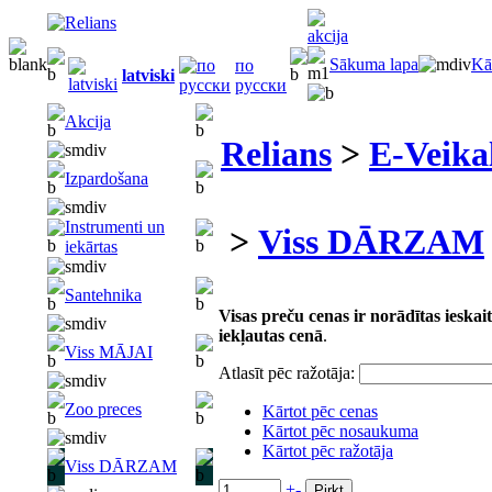
Sākuma lapa
Kā
по
latviski
русски
Akcija
Relians
>
E-Veika
Izpardošana
Instrumenti un
>
Viss DĀRZAM
iekārtas
Santehnika
Visas preču cenas ir norādītas iesk
iekļautas cenā
.
Viss MĀJAI
Atlasīt pēc ražotāja:
Zoo preces
Kārtot pēc cenas
Kārtot pēc nosaukuma
Kārtot pēc ražotāja
Viss DĀRZAM
+
-