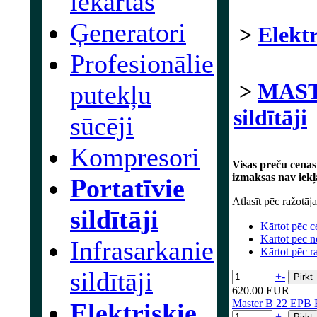
iekārtas
Ģeneratori
>
Elektr
Profesionālie
>
MASTE
putekļu
sildītāji
sūcēji
Kompresori
Visas preču cenas
izmaksas nav iekļ
Portatīvie
Atlasīt pēc ražotāj
sildītāji
Kārtot pēc c
Kārtot pēc 
Infrasarkanie
Kārtot pēc r
sildītāji
+
-
620.00 EUR
Master B 22 EPB Ele
Elektrisķie
+
-