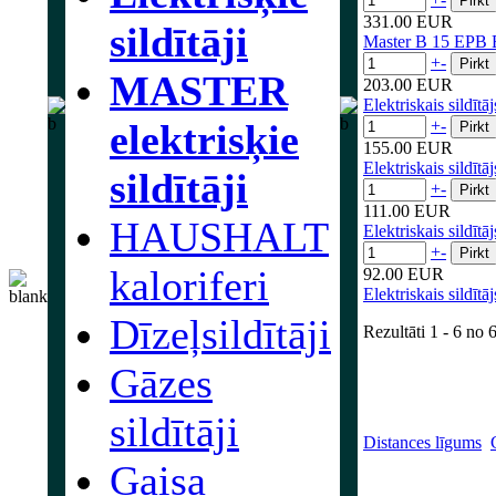
331.00 EUR
sildītāji
Master B 15 EPB Ele
+
-
MASTER
203.00 EUR
Elektriskais sildīt
elektrisķie
+
-
155.00 EUR
Elektriskais sildīt
sildītāji
+
-
111.00 EUR
HAUSHALT
Elektriskais sildīt
+
-
kaloriferi
92.00 EUR
Elektriskais sildīt
Dīzeļsildītāji
Rezultāti
1 - 6
no
Gāzes
sildītāji
Distances līgums
Gaisa