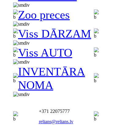
Zoo preces
Viss DĀRZAM
Viss AUTO
INVENTĀRA
NOMA
+371 22075777
relians@relians.lv