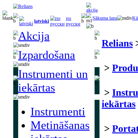
Sākuma lapa
Kā
по
latviski
русски
Akcija
Relians
Izpardošana
>
Produ
Instrumenti un
iekārtas
>
Instr
iekārtas
Instrumenti
Metināšanas
>
Portat