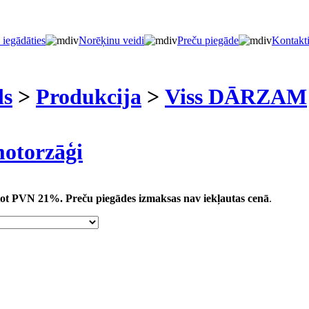
 iegādāties
Norēķinu veidi
Preču piegāde
Kontakt
ls
>
Produkcija
>
Viss DĀRZAM
otorzāģi
aitot PVN 21%.
Preču piegādes izmaksas nav iekļautas cenā
.