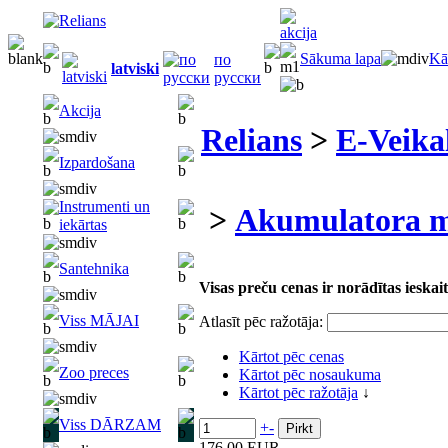
Sākuma lapa
Kā
по
latviski
русски
Akcija
Relians
>
E-Veika
Izpardošana
Instrumenti un
>
Akumulatora m
iekārtas
Santehnika
Visas preču cenas ir norādītas iesk
Viss MĀJAI
Atlasīt pēc ražotāja:
Kārtot pēc cenas
Zoo preces
Kārtot pēc nosaukuma
Kārtot pēc ražotāja
↓
Viss DĀRZAM
+
-
176.00 EUR