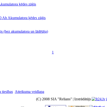
kumulatora ķēdes zāģis
Ah Akumulatora ķēdes zāģis
 (bez akumulatora un lādētāja)
1
 tiesības
Atteikuma veidlapa
(C) 2008 SIA "Relians"
|
Izstrādātājs