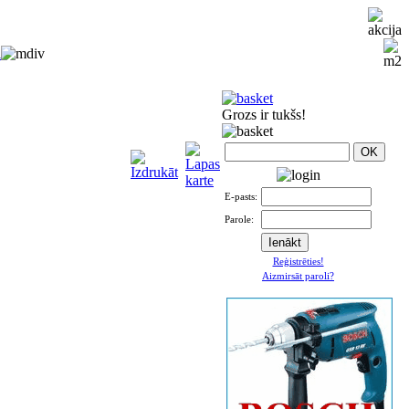
i
Grozs ir tukšs!
E-pasts:
Parole:
Reģistrēties!
Aizmirsāt paroli?