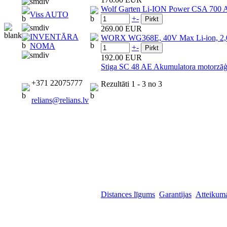
Wolf Garten Li-ION Power CSA 700 A
Viss AUTO
+
-
269.00 EUR
INVENTĀRA
WORX WG368E, 40V Max Li-ion, 2,0 
NOMA
+
-
192.00 EUR
Stiga SC 48 AE Akumulatora motorzāģis
+371 22075777
Rezultāti
1 - 3
no
3
relians@relians.lv
Distances līgums
Garantijas
Atteikuma